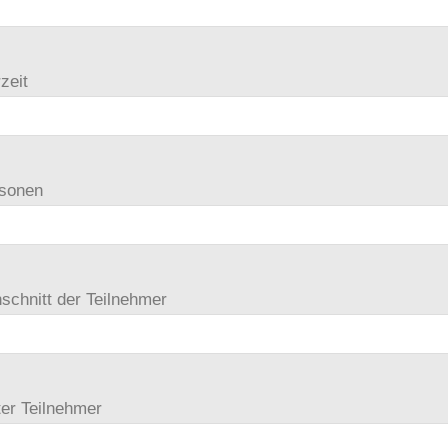
zeit
rsonen
schnitt der Teilnehmer
ter Teilnehmer