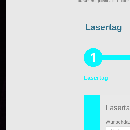
darum möglichst alle Felder 
Lasertag
Lasertag
Lasert
Wunschda