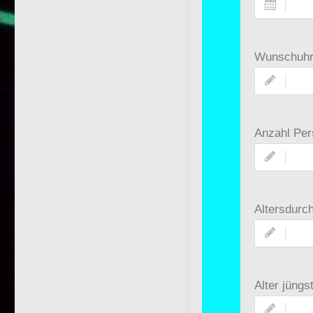
Wunschuhr
Anzahl Pe
Altersdurch
Alter jüngs